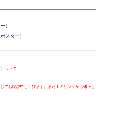
ター）
発ポスター）
ーについて
正してお詫び申し上げます。また上のリンクから修正し