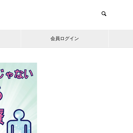

会員ログイン