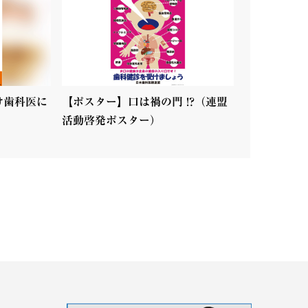
け歯科医に
【ポスター】口は禍の門 !?（連盟
活動啓発ポスター）