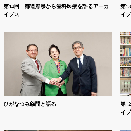
第14回 都道府県から歯科医療を語るアーカ
第1
イブス
イブ
ひがなつみ顧問と語る
第1
イブ