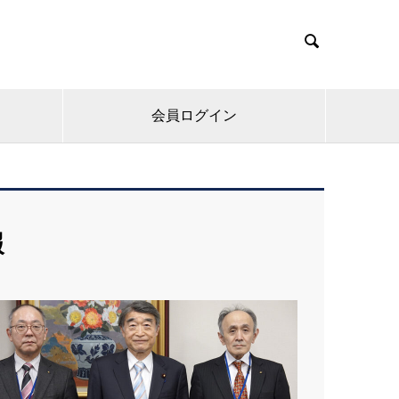

会員ログイン
報