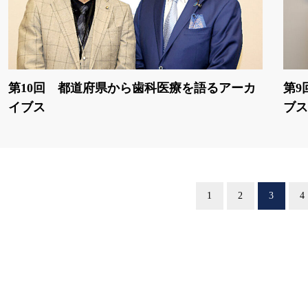
第10回 都道府県から歯科医療を語るアーカ
第9
イブス
ブス
1
2
3
4