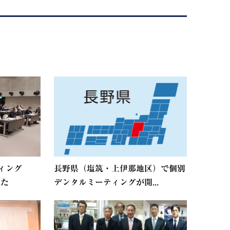
ィング
長野県（塩筑・上伊那地区）で個別
した
デンタルミーティングが開...