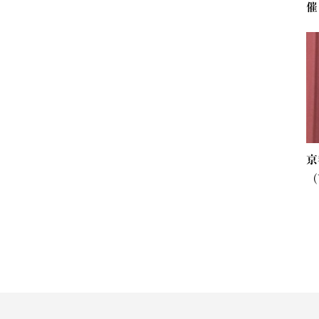
催
京
（