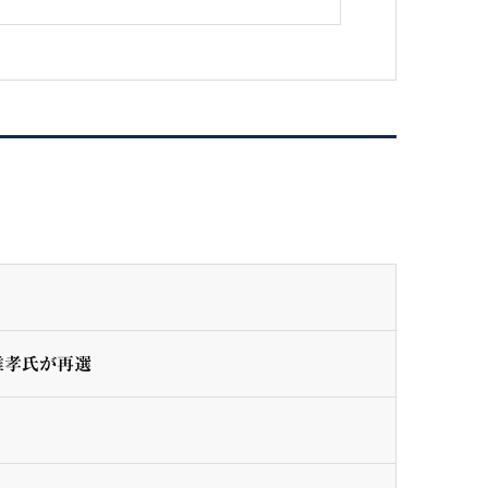
雄孝氏が再選