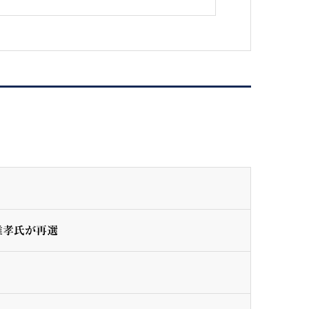
雄孝氏が再選