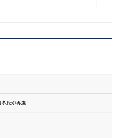
雄孝氏が再選