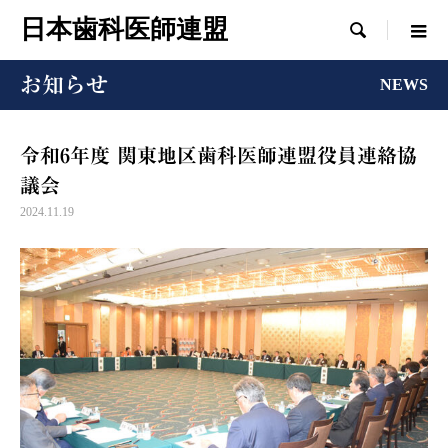
日本歯科医師連盟

お知らせ
NEWS
令和6年度 関東地区歯科医師連盟役員連絡協
議会
2024.11.19