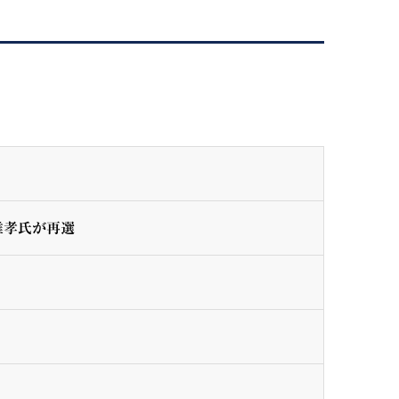
雄孝氏が再選