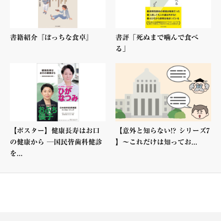
書籍紹介『ぼっちな食卓』
書評「死ぬまで噛んで食べ
る」
【ポスター】健康長寿はお口
【意外と知らない!? シリーズ7
の健康から ─国民皆歯科健診
】〜これだけは知ってお...
を...